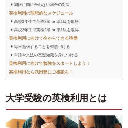
期限に間に合わない場合の対策
し、社会人向けの英語学習情報を配信。自身も英語初心
者から英検1級やTOEIC990点（満点）を取得した経験を
英検利用の理想的なスケジュール
もとに、効率的な英語学習法を広めている。
高校3年生で英検2級 or 準1級を取得
高校2年生で英検2級 or 準1級を取得
【取得資格】
・英検1級
英検利用に向けて今からできる準備
・TOEIC 990点
毎日勉強することを習慣づける
・TOEIC Writing 200点（満点）
単語や文法の基礎知識を身につける
・Cambridge英検CPE
英検利用に向けて勉強をスタートしよう！
【著書】
英検利用なら武田塾にご相談を！
『Be動詞もわからなかった私が数年でTOEIC満点をとっ
た英語独学法』（幻冬舎）
『大学入試 逆転英単語2000 (武田塾逆転合格一冊逆転プ
ロジェクト) 』（アルク）
大学受験の英検利用とは
井関 真大（いせき まさひろ）のプロフィールページ