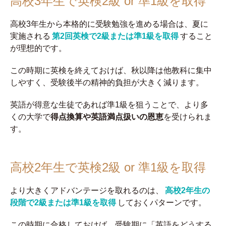
高校3年生で英検2級 or 準1級を取得
高校3年生から本格的に受験勉強を進める場合は、夏に
実施される
第2回英検で2級または準1級を取得
すること
が理想的です。
この時期に英検を終えておけば、秋以降は他教科に集中
しやすく、受験後半の精神的負担が大きく減ります。
英語が得意な生徒であれば準1級を狙うことで、より多
くの大学で
得点換算や英語満点扱いの恩恵
を受けられま
す。
高校2年生で英検2級 or 準1級を取得
より大きくアドバンテージを取れるのは、
高校2年生の
段階で2級または準1級を取得
しておくパターンです。
この時期に合格しておけば、受験期に「英語をどうする