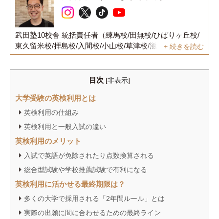
武田塾10校舎 統括責任者（練馬校/田無校/ひばりヶ丘校/
東久留米校/拝島校/入間校/小山校/草津校/滋賀守山校/滋賀
+ 続きを読む
彦根校）
1993年東京都立川市生まれ。
高校3年生の4月に武田塾御茶ノ水本校に入塾し、偏差値
目次
[
非表示
]
31から明治大学商学部へ逆転合格を果たす。大学2年次に
大学受験の英検利用とは
英検1級を取得し、イギリスのイースト・アングリア大学
に正規留学。その後、一般企業で英語を活用した実務経
英検利用の仕組み
験を積み、25歳で独立。
英検利用と一般入試の違い
英検利用のメリット
現在は、武田塾 練馬校・田無校・ひばりヶ丘校・東久留
米校・拝島校・入間校・草津校・滋賀彦根校を統括し、
入試で英語が免除されたり点数換算される
難関国公立・早慶上智・GMARCHなどへの合格者を多数
総合型試験や学校推薦試験で有利になる
輩出している。また、武田塾のカリキュラム作成に携わ
英検利用に活かせる最終期限は？
りつつ、YouTubeチャンネル「武田塾English」や「武田
塾チャンネル」に出演中。
多くの大学で採用される「2年間ルール」とは
実際の出願に間に合わせるための最終ライン
YouTube「武田塾English」では累計400万回再生を突破