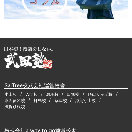
SalTree株式会社運営校舎
小山校
入間校
練馬校
田無校
ひばりヶ丘校
東久留米校
拝島校
草津校
滋賀守山校
滋賀彦根校
株式会社a way to go運営校舎