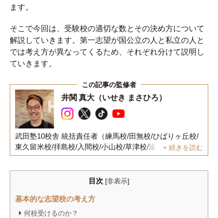
ます。
そこで今回は、受験校の適切な数とその決め方について
解説していきます。第一志望が国公立の人と私立の人と
では考え方が異なってくるため、それぞれ分けて説明し
ていきます。
井関 真大（いせき まさひろ）
武田塾10校舎 統括責任者（練馬校/田無校/ひばりヶ丘校/
東久留米校/拝島校/入間校/小山校/草津校/滋賀守山校/滋賀
+ 続きを読む
彦根校）
1993年東京都立川市生まれ。
高校3年生の4月に武田塾御茶ノ水本校に入塾し、偏差値
目次
[
非表示
]
31から明治大学商学部へ逆転合格を果たす。大学2年次に
基本的な志望校の考え方
英検1級を取得し、イギリスのイースト・アングリア大学
に正規留学。その後、一般企業で英語を活用した実務経
何校受けるのか？