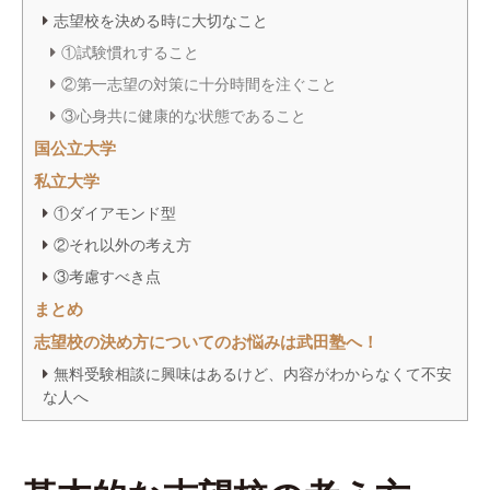
験を積み、25歳で独立。
志望校を決める時に大切なこと
①試験慣れすること
現在は、武田塾 練馬校・田無校・ひばりヶ丘校・東久留
米校・拝島校・入間校・草津校・滋賀彦根校を統括し、
②第一志望の対策に十分時間を注ぐこと
難関国公立・早慶上智・GMARCHなどへの合格者を多数
③心身共に健康的な状態であること
輩出している。また、武田塾のカリキュラム作成に携わ
国公立大学
りつつ、YouTubeチャンネル「武田塾English」や「武田
塾チャンネル」に出演中。
私立大学
①ダイアモンド型
YouTube「武田塾English」では累計400万回再生を突破
②それ以外の考え方
し、社会人向けの英語学習情報を配信。自身も英語初心
者から英検1級やTOEIC990点（満点）を取得した経験を
③考慮すべき点
もとに、効率的な英語学習法を広めている。
まとめ
志望校の決め方についてのお悩みは武田塾へ！
【取得資格】
・英検1級
無料受験相談に興味はあるけど、内容がわからなくて不安
・TOEIC 990点
な人へ
・TOEIC Writing 200点（満点）
・Cambridge英検CPE
【著書】