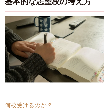
基本的な志望校の考え方
『Be動詞もわからなかった私が数年でTOEIC満点をとっ
た英語独学法』（幻冬舎）
『大学入試 逆転英単語2000 (武田塾逆転合格一冊逆転プ
ロジェクト) 』（アルク）
井関 真大（いせき まさひろ）のプロフィールページ
何校受けるのか？