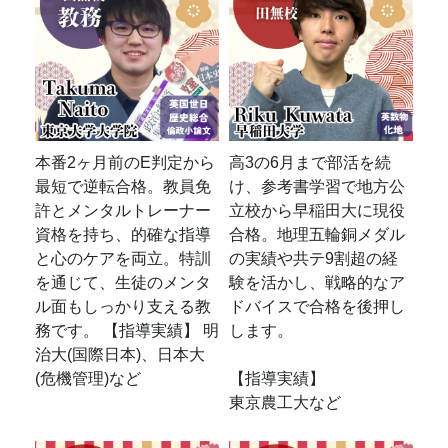
本番2ヶ月前のE判定から
高3の6月まで部活を続
最短で逆転合格。教員免
け、参考書学習で地方公
許とメンタルトレーナー
立校から早稲田大に現役
資格を持ち、的確な指導
合格。地理五輪銅メダル
と心のケアを両立。特訓
の実績や共テ9割超の経
を通じて、生徒のメンタ
験を活かし、戦略的なア
ル面もしっかり支える教
ドバイスで合格を後押し
務です。 【指導実績】 明
します。
治大(国際日本)、日本大
(危機管理)など
【指導実績】
東京農工大など