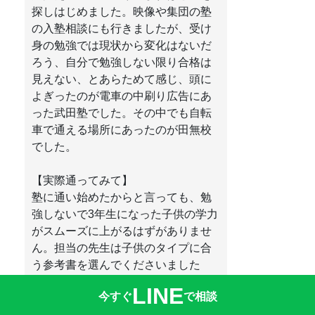
探しはじめました。映像や集団の塾
の入塾相談にも行きましたが、受け
身の勉強では現状から変化はないだ
ろう、自分で勉強しない限り合格は
見えない、とあらためて感じ、頭に
よぎったのが電車の中刷り広告にあ
った武田塾でした。その中でも自転
車で通える場所にあったのが田無校
でした。
【実際通ってみて】
塾に通い始めたからと言っても、勉
強しないで3年生になった子供の学力
がスムーズに上がるはずがありませ
ん。担当の先生は子供のタイプに合
う参考書を選んでくださいました
が、勉強の仕方がわからないため
LINE
今すぐ
で相談
「豚に真珠」状態でした。ところ