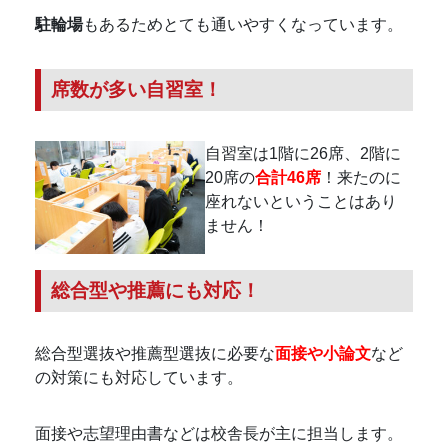
駐輪場
もあるためとても通いやすくなっています。
席数が多い自習室！
自習室は1階に26席、2階に
20席の
合計46席
！来たのに
座れないということはあり
ません！
総合型や推薦にも対応！
総合型選抜や推薦型選抜に必要な
面接や小論文
など
の対策にも対応しています。
面接や志望理由書などは校舎長が主に担当します。