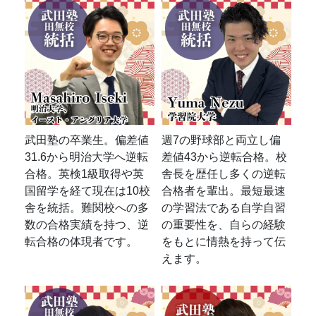
武田塾の卒業生。偏差値
週7の野球部と両立し偏
31.6から明治大学へ逆転
差値43から逆転合格。校
合格。英検1級取得や英
舎長を歴任し多くの逆転
国留学を経て現在は10校
合格者を輩出。最短最速
舎を統括。難関校への多
の学習法である自学自習
数の合格実績を持つ、逆
の重要性を、自らの経験
転合格の体現者です。
をもとに情熱を持って伝
えます。