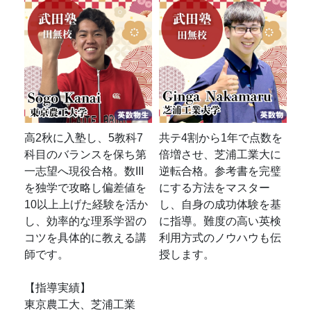
高2秋に入塾し、5教科7
共テ4割から1年で点数を
科目のバランスを保ち第
倍増させ、芝浦工業大に
一志望へ現役合格。数III
逆転合格。参考書を完璧
を独学で攻略し偏差値を
にする方法をマスター
10以上上げた経験を活か
し、自身の成功体験を基
し、効率的な理系学習の
に指導。難度の高い英検
コツを具体的に教える講
利用方式のノウハウも伝
師です。
授します。
【指導実績】
東京農工大、芝浦工業